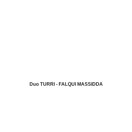
Duo TURRI - FALQUI MASSIDDA
Primo premio Elsa Respighi di Fondazione Cattolica e
Concerto Recital Inaugurazione 2026