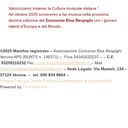
Valorizziamo insieme la Cultura musicale italiana !
Ad ottobre 2025 torneremo a far musica nella prossima
decima edizione del
Concorso Elsa Respighi
con i giovani
talenti d’Europa e del Mondo.
©2025 Marchio registrato –
Associazione Concorso Elsa Respighi
Verona APS (RUNTS n. 146371) – P.iva 04341620237 –
– C.F.
93259110232
Pec.
concorsoelsarespighi@pec.it
– Mail
concorsoelsarespighi@gmail.com
– Sede Legale: Via Mameli, 134 –
37124 Verona – tel: 045 834 8664 –
Privacy Policy
–
Cookie Policy
–
Dichiarazione di Accessibilità
Powered by
Tecnosol Srls