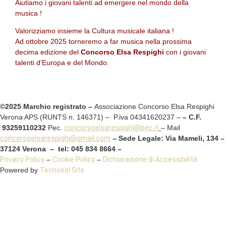
Aiutiamo i giovani talenti ad emergere nel mondo della
musica !
Valorizziamo insieme la Cultura musicale italiana !
Ad ottobre 2025 torneremo a far musica nella prossima
decima edizione del
Concorso Elsa Respighi
con i giovani
talenti d’Europa e del Mondo.
©2025 Marchio registrato –
Associazione Concorso Elsa Respighi
Verona APS (RUNTS n. 146371) – P.iva 04341620237 –
– C.F.
93259110232
Pec.
concorsoelsarespighi@pec.it
– Mail
concorsoelsarespighi@gmail.com
– Sede Legale: Via Mameli, 134 –
37124 Verona – tel: 045 834 8664 –
Privacy Policy
–
Cookie Policy
–
Dichiarazione di Accessibilità
Powered by
Tecnosol Srls