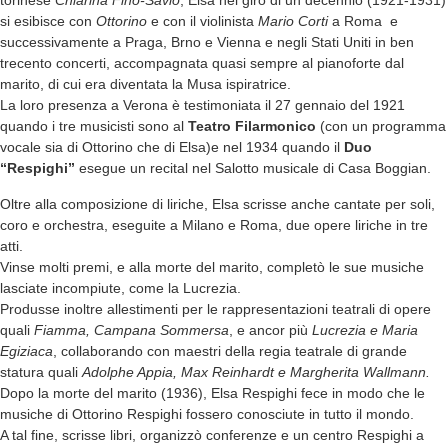
torinese
Chiarina Fino-Savio
, Elsa nel giro di un decennio (1921-1931)
si esibisce con
Ottorino
e con il violinista
Mario Corti
a Roma e
successivamente a Praga, Brno e Vienna e negli Stati Uniti in ben
trecento concerti, accompagnata quasi sempre al pianoforte dal
marito, di cui era diventata la Musa ispiratrice.
La loro presenza a Verona è testimoniata il 27 gennaio del 1921
quando i tre musicisti sono al
Teatro Filarmonico
(con un programma
vocale sia di Ottorino che di Elsa)e nel 1934 quando il
Duo
“Respighi”
esegue un recital nel Salotto musicale di Casa Boggian.
Oltre alla composizione di liriche, Elsa scrisse anche cantate per soli,
coro e orchestra, eseguite a Milano e Roma, due opere liriche in tre
atti.
Vinse molti premi, e alla morte del marito, completò le sue musiche
lasciate incompiute, come la Lucrezia.
Produsse inoltre allestimenti per le rappresentazioni teatrali di opere
quali
Fiamma, Campana Sommersa
, e ancor più
Lucrezia e Maria
Egiziaca
, collaborando con maestri della regia teatrale di grande
statura quali
Adolphe Appia, Max Reinhardt e Margherita Wallmann.
Dopo la morte del marito (1936), Elsa Respighi fece in modo che le
musiche di Ottorino Respighi fossero conosciute in tutto il mondo.
A tal fine, scrisse libri, organizzò conferenze e un centro Respighi a