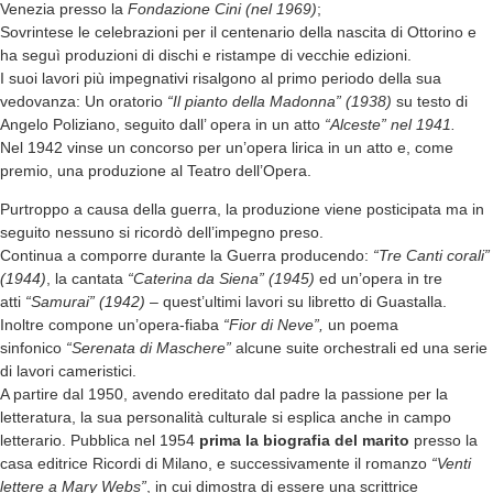
Venezia presso la
Fondazione Cini (nel 1969)
;
Sovrintese le celebrazioni per il centenario della nascita di Ottorino e
ha seguì produzioni di dischi e ristampe di vecchie edizioni.
I suoi lavori più impegnativi risalgono al primo periodo della sua
vedovanza: Un oratorio
“Il pianto della Madonna” (1938)
su testo di
Angelo Poliziano, seguito dall’ opera in un atto
“Alceste” nel 1941.
Nel 1942 vinse un concorso per un’opera lirica in un atto e, come
premio, una produzione al Teatro dell’Opera.
Purtroppo a causa della guerra, la produzione viene posticipata ma in
seguito nessuno si ricordò dell’impegno preso.
Continua a comporre durante la Guerra producendo:
“Tre Canti corali”
(1944)
, la cantata
“Caterina da Siena” (1945)
ed un’opera in tre
atti
“Samurai” (1942)
– quest’ultimi lavori su libretto di Guastalla.
Inoltre compone un’opera-fiaba
“Fior di Neve”,
un poema
sinfonico
“Serenata di Maschere”
alcune suite orchestrali ed una serie
di lavori cameristici.
A partire dal 1950, avendo ereditato dal padre la passione per la
letteratura, la sua personalità culturale si esplica anche in campo
letterario. Pubblica nel 1954
prima la biografia del marito
presso la
casa editrice Ricordi di Milano, e successivamente il romanzo
“Venti
lettere a Mary Webs”
, in cui dimostra di essere una scrittrice