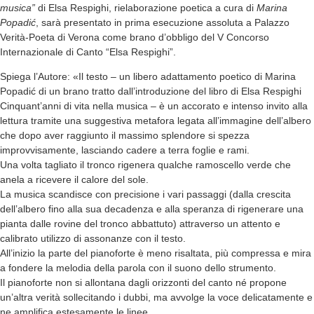
musica”
di Elsa Respighi, rielaborazione poetica a cura di
Marina
Popadić
, sarà presentato in prima esecuzione assoluta a Palazzo
Verità-Poeta di Verona come brano d’obbligo del V Concorso
Internazionale di Canto “Elsa Respighi”.
Spiega l’Autore: «Il testo – un libero adattamento poetico di Marina
Popadić di un brano tratto dall’introduzione del libro di Elsa Respighi
Cinquant’anni di vita nella musica – è un accorato e intenso invito alla
lettura tramite una suggestiva metafora legata all’immagine dell’albero
che dopo aver raggiunto il massimo splendore si spezza
improvvisamente, lasciando cadere a terra foglie e rami.
Una volta tagliato il tronco rigenera qualche ramoscello verde che
anela a ricevere il calore del sole.
La musica scandisce con precisione i vari passaggi (dalla crescita
dell’albero fino alla sua decadenza e alla speranza di rigenerare una
pianta dalle rovine del tronco abbattuto) attraverso un attento e
calibrato utilizzo di assonanze con il testo.
All’inizio la parte del pianoforte è meno risaltata, più compressa e mira
a fondere la melodia della parola con il suono dello strumento.
Il pianoforte non si allontana dagli orizzonti del canto né propone
un’altra verità sollecitando i dubbi, ma avvolge la voce delicatamente e
ne amplifica estesamente le linee.