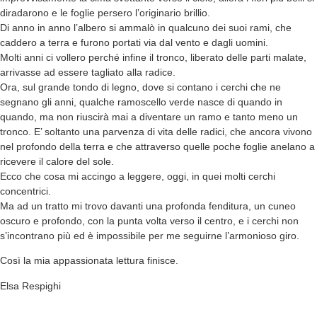
diradarono e le foglie persero l’originario brillio.
Di anno in anno l’albero si ammalò in qualcuno dei suoi rami, che
caddero a terra e furono portati via dal vento e dagli uomini.
Molti anni ci vollero perché infine il tronco, liberato delle parti malate,
arrivasse ad essere tagliato alla radice.
Ora, sul grande tondo di legno, dove si contano i cerchi che ne
segnano gli anni, qualche ramoscello verde nasce di quando in
quando, ma non riuscirà mai a diventare un ramo e tanto meno un
tronco. E’ soltanto una parvenza di vita delle radici, che ancora vivono
nel profondo della terra e che attraverso quelle poche foglie anelano a
ricevere il calore del sole.
Ecco che cosa mi accingo a leggere, oggi, in quei molti cerchi
concentrici.
Ma ad un tratto mi trovo davanti una profonda fenditura, un cuneo
oscuro e profondo, con la punta volta verso il centro, e i cerchi non
s’incontrano più ed è impossibile per me seguirne l’armonioso giro.
Così la mia appassionata lettura finisce.
Elsa Respighi