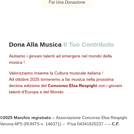
Fai Una Donazione
Dona Alla Musica
Il Tuo Contributo
Aiutiamo i giovani talenti ad emergere nel mondo della
musica !
Valorizziamo insieme la Cultura musicale italiana !
Ad ottobre 2025 torneremo a far musica nella prossima
decima edizione del
Concorso Elsa Respighi
con i giovani
talenti d’Europa e del Mondo.
©2025 Marchio registrato –
Associazione Concorso Elsa Respighi
Verona APS (RUNTS n. 146371) – P.iva 04341620237 –
– C.F.
93259110232
Pec.
concorsoelsarespighi@pec.it
– Mail