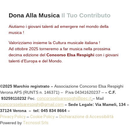
Dona Alla Musica
Il Tuo Contributo
Aiutiamo i giovani talenti ad emergere nel mondo della
musica !
Valorizziamo insieme la Cultura musicale italiana !
Ad ottobre 2025 torneremo a far musica nella prossima
decima edizione del
Concorso Elsa Respighi
con i giovani
talenti d’Europa e del Mondo.
©2025 Marchio registrato –
Associazione Concorso Elsa Respighi
Verona APS (RUNTS n. 146371) – P.iva 04341620237 –
– C.F.
93259110232
Pec.
concorsoelsarespighi@pec.it
– Mail
concorsoelsarespighi@gmail.com
– Sede Legale: Via Mameli, 134 –
37124 Verona – tel: 045 834 8664 –
Privacy Policy
–
Cookie Policy
–
Dichiarazione di Accessibilità
Powered by
Tecnosol Srls