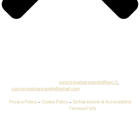
©2025 Marchio registrato –
Associazione Concorso Elsa Respighi
Verona APS (RUNTS n. 146371) – P.iva 04341620237 –
– C.F.
93259110232
Pec.
concorsoelsarespighi@pec.it
–
Mail
concorsoelsarespighi@gmail.com
– Sede Legale: Via Mameli,
134 – 37124 Verona – tel: 045 834 8664 –
Privacy Policy
–
Cookie Policy
–
Dichiarazione di Accessibilità
Powered by
Tecnosol Srls