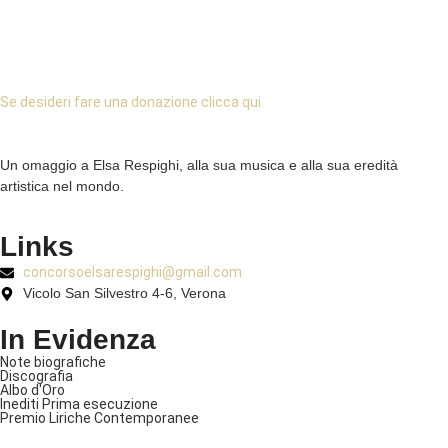
Valorizziamo insieme la Cultura musicale italiana !
Ad ottobre 2026 torneremo a far musica nella prossima edizione del
Concorso Elsa Respighi
con i giovani talenti d’Europa e del Mondo.
Se desideri fare una donazione clicca qui
Un omaggio a Elsa Respighi, alla sua musica e alla sua eredità
artistica nel mondo.
Links
concorsoelsarespighi@gmail.com
Vicolo San Silvestro 4-6, Verona
In Evidenza
Note biografiche
Discografia
Albo d'Oro
Inediti Prima esecuzione
Premio Liriche Contemporanee