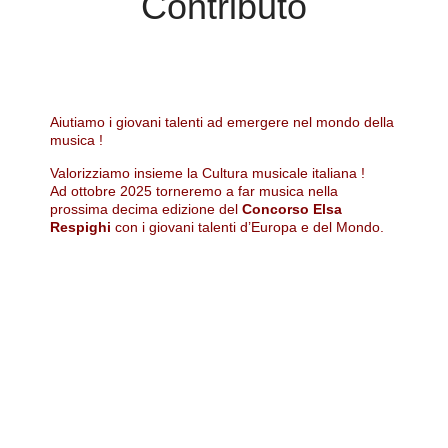
Contributo
Aiutiamo i giovani talenti ad emergere nel mondo della
musica !
Valorizziamo insieme la Cultura musicale italiana !
Ad ottobre 2025 torneremo a far musica nella
prossima decima edizione del
Concorso Elsa
Respighi
con i giovani talenti d’Europa e del Mondo.
©2025 Marchio registrato –
Associazione Concorso Elsa Respighi
Verona APS (RUNTS n. 146371) – P.iva 04341620237 –
– C.F.
93259110232
Pec.
concorsoelsarespighi@pec.it
– Mail
concorsoelsarespighi@gmail.com
– Sede Legale: Via Mameli,